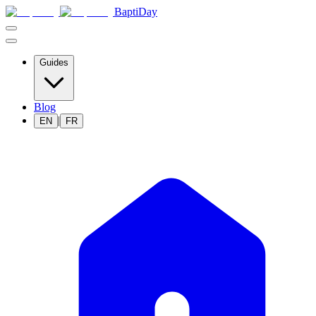
BaptiDay
Guides
Blog
|
EN
FR