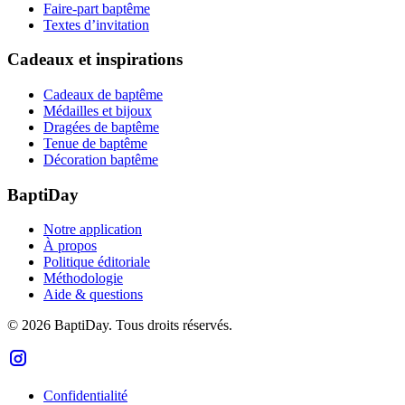
Faire-part baptême
Textes d’invitation
Cadeaux et inspirations
Cadeaux de baptême
Médailles et bijoux
Dragées de baptême
Tenue de baptême
Décoration baptême
BaptiDay
Notre application
À propos
Politique éditoriale
Méthodologie
Aide & questions
© 2026 BaptiDay. Tous droits réservés.
Confidentialité