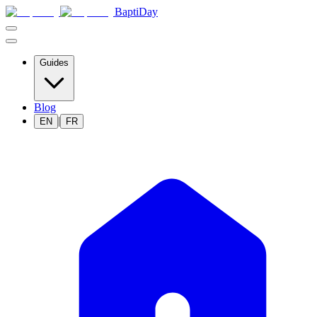
BaptiDay
Guides
Blog
|
EN
FR