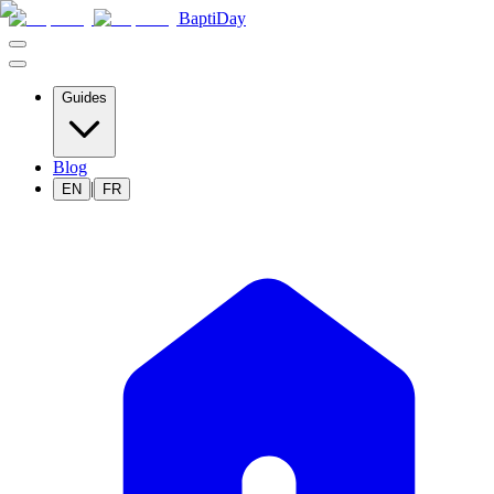
BaptiDay
Guides
Blog
|
EN
FR