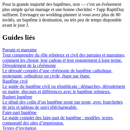
Pour la grande majorité des baptêmes, non — c'est un événement
plus simple qu'un mariage et une bonne checklist + l'app BaptiDay
suffisent. Envisagez un wedding-planner si vous avez plus de 80
invités, un baptême à destination, ou très peu de temps disponible
avant le jour J.
Guides liés
Parrain et marraine
Tout comprendre du rôle religieux et civil des parrains et marraines,
comment les choisir, leur cadeau et leur engagement à long terme.
Déroulement de la cérémonie
Le déroulé complet d’une cérémonie de baptême catholique,
protestante, orthodoxe ou civile, étape par étape.
Baptême civil
Le guide du baptême civil ou républicain : démarches, déroulement
en mairie, discours et différences avec le baptême religieux.
Budget baptême
Le détail des coûts d’un baptême poste par poste, avec fourchettes
de prix et tableau de suivi téléchargeable.
Faire-part baptême
Le guide complet des faire-part de baptême : modèles, textes,
comparatif des sites d’impression.
Textes d’invitation