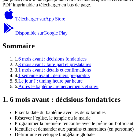
PDF imprimable à télécharger en bas de page.
Télécharger sur
App Store
Disponible sur
Google Play
Sommaire
1
.
6 mois avant : décisions fondatrices
2
.
3 mois avant : faire-part et prestataires
3
.
1 mois avant : détails et confirmations
4
.
1 semaine avant : derniers préparatifs
5
.
Le jour J : timing heure par heure
6
.
Après le baptême : remerciements et suivi
1
.
6 mois avant : décisions fondatrices
Fixer la date du baptême avec les deux familles
Réserver l’église, le temple ou la mairie
Programmer la première rencontre avec le prêtre ou l’officiant
Identifier et demander aux parrains et marraines (en personne)
Définir une enveloppe budgétaire globale