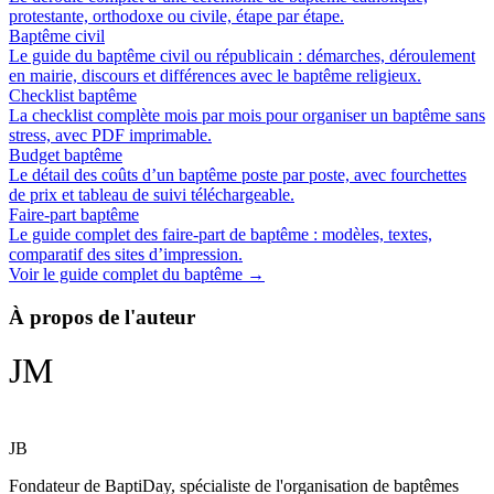
protestante, orthodoxe ou civile, étape par étape.
Baptême civil
Le guide du baptême civil ou républicain : démarches, déroulement
en mairie, discours et différences avec le baptême religieux.
Checklist baptême
La checklist complète mois par mois pour organiser un baptême sans
stress, avec PDF imprimable.
Budget baptême
Le détail des coûts d’un baptême poste par poste, avec fourchettes
de prix et tableau de suivi téléchargeable.
Faire-part baptême
Le guide complet des faire-part de baptême : modèles, textes,
comparatif des sites d’impression.
Voir le guide complet du baptême →
À propos de l'auteur
JM
JB
Fondateur de BaptiDay, spécialiste de l'organisation de baptêmes