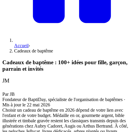
Accueil
›
Cadeaux de baptême
Cadeaux de baptême : 100+ idées pour fille, garçon,
parrain et invités
JM
Par
JB
Fondateur de BaptiDay, spécialiste de l'organisation de baptêmes
·
Mis à jour le
22 mai 2026
Choisir un cadeau de baptême en 2026 dépend de votre lien avec
l'enfant et de votre budget. Médaille en or, gourmette argent, bible
illustrée et timbale gravée restent les classiques transmis depuis des
générations chez Aubry Cadoret, Augis ou Arthus Bertrand. À côté,
les peluches Jellycat, livres dédicacés, arbres plantés ou livrets