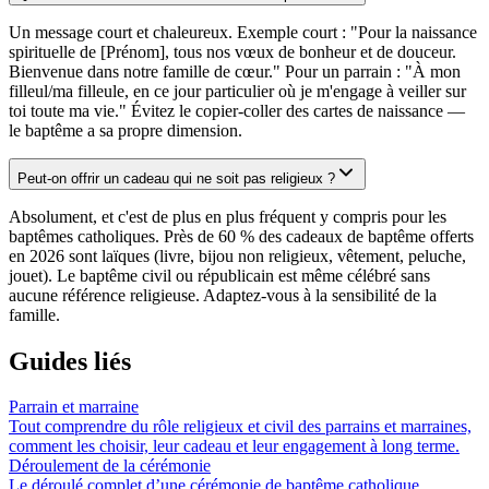
Un message court et chaleureux. Exemple court : "Pour la naissance
spirituelle de [Prénom], tous nos vœux de bonheur et de douceur.
Bienvenue dans notre famille de cœur." Pour un parrain : "À mon
filleul/ma filleule, en ce jour particulier où je m'engage à veiller sur
toi toute ma vie." Évitez le copier-coller des cartes de naissance —
le baptême a sa propre dimension.
Peut-on offrir un cadeau qui ne soit pas religieux ?
Absolument, et c'est de plus en plus fréquent y compris pour les
baptêmes catholiques. Près de 60 % des cadeaux de baptême offerts
en 2026 sont laïques (livre, bijou non religieux, vêtement, peluche,
jouet). Le baptême civil ou républicain est même célébré sans
aucune référence religieuse. Adaptez-vous à la sensibilité de la
famille.
Guides liés
Parrain et marraine
Tout comprendre du rôle religieux et civil des parrains et marraines,
comment les choisir, leur cadeau et leur engagement à long terme.
Déroulement de la cérémonie
Le déroulé complet d’une cérémonie de baptême catholique,