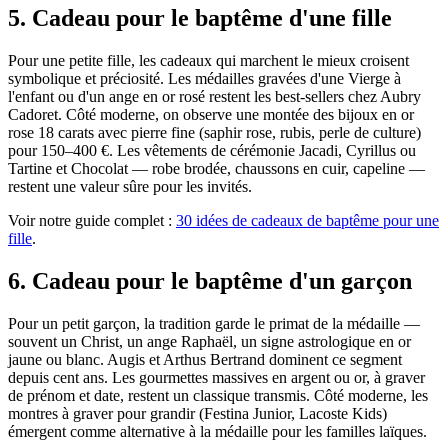
5
.
Cadeau pour le baptême d'une fille
Pour une petite fille, les cadeaux qui marchent le mieux croisent
symbolique et préciosité. Les médailles gravées d'une Vierge à
l'enfant ou d'un ange en or rosé restent les best-sellers chez Aubry
Cadoret. Côté moderne, on observe une montée des bijoux en or
rose 18 carats avec pierre fine (saphir rose, rubis, perle de culture)
pour 150–400 €. Les vêtements de cérémonie Jacadi, Cyrillus ou
Tartine et Chocolat — robe brodée, chaussons en cuir, capeline —
restent une valeur sûre pour les invités.
Voir notre guide complet :
30 idées de cadeaux de baptême pour une
fille
.
6
.
Cadeau pour le baptême d'un garçon
Pour un petit garçon, la tradition garde le primat de la médaille —
souvent un Christ, un ange Raphaël, un signe astrologique en or
jaune ou blanc. Augis et Arthus Bertrand dominent ce segment
depuis cent ans. Les gourmettes massives en argent ou or, à graver
de prénom et date, restent un classique transmis. Côté moderne, les
montres à graver pour grandir (Festina Junior, Lacoste Kids)
émergent comme alternative à la médaille pour les familles laïques.