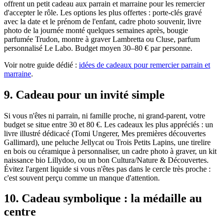
offrent un petit cadeau aux parrain et marraine pour les remercier
d'accepter le rôle. Les options les plus offertes : porte-clés gravé
avec la date et le prénom de l'enfant, cadre photo souvenir, livre
photo de la journée monté quelques semaines après, bougie
parfumée Trudon, montre à graver Lambretta ou Cluse, parfum
personnalisé Le Labo. Budget moyen 30–80 € par personne.
Voir notre guide dédié :
idées de cadeaux pour remercier parrain et
marraine
.
9
.
Cadeau pour un invité simple
Si vous n'êtes ni parrain, ni famille proche, ni grand-parent, votre
budget se situe entre 30 et 80 €. Les cadeaux les plus appréciés : un
livre illustré dédicacé (Tomi Ungerer, Mes premières découvertes
Gallimard), une peluche Jellycat ou Trois Petits Lapins, une tirelire
en bois ou céramique à personnaliser, un cadre photo à graver, un kit
naissance bio Lillydoo, ou un bon Cultura/Nature & Découvertes.
Évitez l'argent liquide si vous n'êtes pas dans le cercle très proche :
c'est souvent perçu comme un manque d'attention.
10
.
Cadeau symbolique : la médaille au
centre