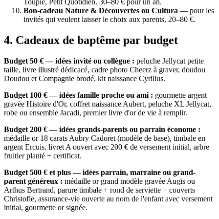
Toupie, Petit Quotidien. 30–80 € pour un an.
Bon-cadeau Nature & Découvertes ou Cultura
— pour les
invités qui veulent laisser le choix aux parents, 20–80 €.
4
.
Cadeaux de baptême par budget
Budget 50 € — idées invité ou collègue :
peluche Jellycat petite
taille, livre illustré dédicacé, cadre photo Cheerz à graver, doudou
Doudou et Compagnie brodé, kit naissance Cyrillus.
Budget 100 € — idées famille proche ou ami :
gourmette argent
gravée Histoire d'Or, coffret naissance Aubert, peluche XL Jellycat,
robe ou ensemble Jacadi, premier livre d'or de vie à remplir.
Budget 200 € — idées grands-parents ou parrain économe :
médaille or 18 carats Aubry Cadoret (modèle de base), timbale en
argent Ercuis, livret A ouvert avec 200 € de versement initial, arbre
fruitier planté + certificat.
Budget 500 € et plus — idées parrain, marraine ou grand-
parent généreux :
médaille or grand modèle gravée Augis ou
Arthus Bertrand, parure timbale + rond de serviette + couverts
Christofle, assurance-vie ouverte au nom de l'enfant avec versement
initial, gourmette or signée.