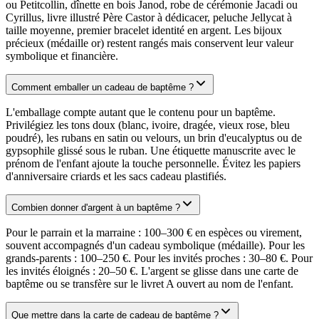
ou Petitcollin, dînette en bois Janod, robe de cérémonie Jacadi ou
Cyrillus, livre illustré Père Castor à dédicacer, peluche Jellycat à
taille moyenne, premier bracelet identité en argent. Les bijoux
précieux (médaille or) restent rangés mais conservent leur valeur
symbolique et financière.
Comment emballer un cadeau de baptême ?
L'emballage compte autant que le contenu pour un baptême.
Privilégiez les tons doux (blanc, ivoire, dragée, vieux rose, bleu
poudré), les rubans en satin ou velours, un brin d'eucalyptus ou de
gypsophile glissé sous le ruban. Une étiquette manuscrite avec le
prénom de l'enfant ajoute la touche personnelle. Évitez les papiers
d'anniversaire criards et les sacs cadeau plastifiés.
Combien donner d'argent à un baptême ?
Pour le parrain et la marraine : 100–300 € en espèces ou virement,
souvent accompagnés d'un cadeau symbolique (médaille). Pour les
grands-parents : 100–250 €. Pour les invités proches : 30–80 €. Pour
les invités éloignés : 20–50 €. L'argent se glisse dans une carte de
baptême ou se transfère sur le livret A ouvert au nom de l'enfant.
Que mettre dans la carte de cadeau de baptême ?