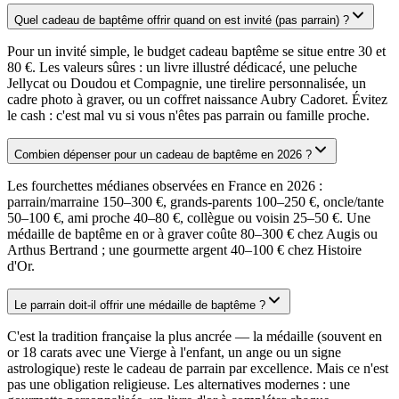
Quel cadeau de baptême offrir quand on est invité (pas parrain) ?
Pour un invité simple, le budget cadeau baptême se situe entre 30 et
80 €. Les valeurs sûres : un livre illustré dédicacé, une peluche
Jellycat ou Doudou et Compagnie, une tirelire personnalisée, un
cadre photo à graver, ou un coffret naissance Aubry Cadoret. Évitez
le cash : c'est mal vu si vous n'êtes pas parrain ou famille proche.
Combien dépenser pour un cadeau de baptême en 2026 ?
Les fourchettes médianes observées en France en 2026 :
parrain/marraine 150–300 €, grands-parents 100–250 €, oncle/tante
50–100 €, ami proche 40–80 €, collègue ou voisin 25–50 €. Une
médaille de baptême en or à graver coûte 80–300 € chez Augis ou
Arthus Bertrand ; une gourmette argent 40–100 € chez Histoire
d'Or.
Le parrain doit-il offrir une médaille de baptême ?
C'est la tradition française la plus ancrée — la médaille (souvent en
or 18 carats avec une Vierge à l'enfant, un ange ou un signe
astrologique) reste le cadeau de parrain par excellence. Mais ce n'est
pas une obligation religieuse. Les alternatives modernes : une