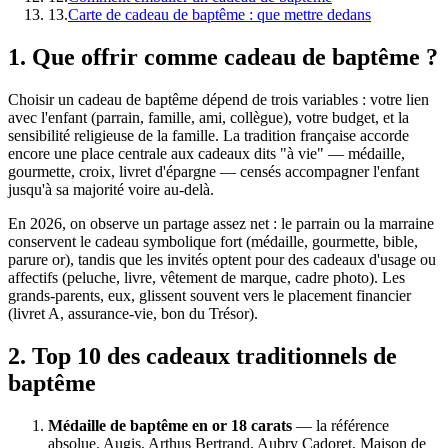
13
.
Carte de cadeau de baptême : que mettre dedans
1
.
Que offrir comme cadeau de baptême ?
Choisir un cadeau de baptême dépend de trois variables : votre lien
avec l'enfant (parrain, famille, ami, collègue), votre budget, et la
sensibilité religieuse de la famille. La tradition française accorde
encore une place centrale aux cadeaux dits "à vie" — médaille,
gourmette, croix, livret d'épargne — censés accompagner l'enfant
jusqu'à sa majorité voire au-delà.
En 2026, on observe un partage assez net : le parrain ou la marraine
conservent le cadeau symbolique fort (médaille, gourmette, bible,
parure or), tandis que les invités optent pour des cadeaux d'usage ou
affectifs (peluche, livre, vêtement de marque, cadre photo). Les
grands-parents, eux, glissent souvent vers le placement financier
(livret A, assurance-vie, bon du Trésor).
2
.
Top 10 des cadeaux traditionnels de
baptême
Médaille de baptême en or 18 carats
— la référence
absolue. Augis, Arthus Bertrand, Aubry Cadoret, Maison de