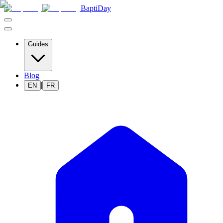
BaptiDay
Guides
Blog
|
EN
FR