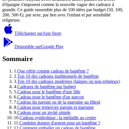
d'épargne s'imposent comme la nouvelle vague des cadeaux à
grandir. Ce guide rassemble plus de 100 idées par budget (50, 100,
200, 500 €), par sexe, par lien avec l'enfant et par sensibilité
religieuse.
Télécharger sur
App Store
Disponible sur
Google Play
Sommaire
1
.
Que offrir comme cadeau de baptême ?
2
.
Top 10 des cadeaux traditionnels de baptême
3
.
Top 10 des cadeaux modernes (laïques ou non-religieux)
4
.
Cadeaux de baptême par budget
5
.
Cadeau pour le baptême d'une fille
6
.
Cadeau pour le baptême d'un garçon
7
.
Cadeau du parrain ou de la marraine au filleul
8
.
Cadeau pour remercier parrain et marraine
9
.
Cadeau pour un invité simple
10
.
Cadeau symbolique : la médaille au centre
11
.
Combien donner d'argent pour un baptême ?
12
.
Comment emballer un cadeau de baptême