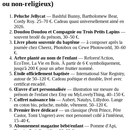
ou non-religieux)
Peluche Jellycat
— Bashful Bunny, Bartholomew Bear,
Cordy Roy. 25–70 €. Cadeau quasi universellement aimé en
2026.
Doudou Doudou et Compagnie ou Trois Petits Lapins
—
souvent brodé du prénom, 30–50 €.
Livre photo souvenir du baptême
— à composer après la
journée chez Cheerz, Photobox ou Cewe Photoworld, 30–60
€.
Arbre planté au nom de l'enfant
— Reforest'Action,
EcoTree, La Vie en Bois. À partir de 6 € symboliquement,
jusqu'à 200 € pour un arbre fruitier nommé.
Étoile officiellement baptisée
— International Star Registry,
autour de 50–120 €. Cadeau poétique et durable, livré avec
certificat encadré.
Œuvre d'art personnalisée
— illustration sur mesure du
prénom de l'enfant chez Etsy ou MyLovelyThing, 40–150 €.
Coffret naissance bio
— Aubert, Natalys, Lillydoo. Lange
en coton bio, peluche, mobile, vêtement. 50–120 €.
Premier livre dédicacé
— un classique (Petit Prince, Père
Castor, Tomi Ungerer) avec mot personnel collé à l'intérieur,
15–40 €.
Abonnement magazine bébé/enfant
— Pomme d'Api,