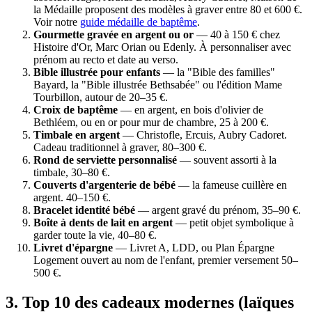
la Médaille proposent des modèles à graver entre 80 et 600 €.
Voir notre
guide médaille de baptême
.
Gourmette gravée en argent ou or
— 40 à 150 € chez
Histoire d'Or, Marc Orian ou Edenly. À personnaliser avec
prénom au recto et date au verso.
Bible illustrée pour enfants
— la "Bible des familles"
Bayard, la "Bible illustrée Bethsabée" ou l'édition Mame
Tourbillon, autour de 20–35 €.
Croix de baptême
— en argent, en bois d'olivier de
Bethléem, ou en or pour mur de chambre, 25 à 200 €.
Timbale en argent
— Christofle, Ercuis, Aubry Cadoret.
Cadeau traditionnel à graver, 80–300 €.
Rond de serviette personnalisé
— souvent assorti à la
timbale, 30–80 €.
Couverts d'argenterie de bébé
— la fameuse cuillère en
argent. 40–150 €.
Bracelet identité bébé
— argent gravé du prénom, 35–90 €.
Boîte à dents de lait en argent
— petit objet symbolique à
garder toute la vie, 40–80 €.
Livret d'épargne
— Livret A, LDD, ou Plan Épargne
Logement ouvert au nom de l'enfant, premier versement 50–
500 €.
3
.
Top 10 des cadeaux modernes (laïques